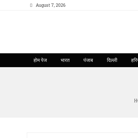
August 7, 2026
होम पेज
भारत
पंजाब
दिल्ली
हरि
H