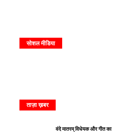
सोशल मीडिया
ताज़ा ख़बर
वंदे मातरम् विधेयक और गीत का