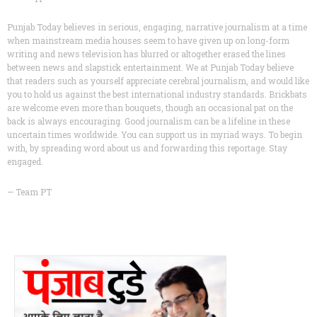
Punjab Today believes in serious, engaging, narrative journalism at a time
when mainstream media houses seem to have given up on long-form
writing and news television has blurred or altogether erased the lines
between news and slapstick entertainment. We at Punjab Today believe
that readers such as yourself appreciate cerebral journalism, and would like
you to hold us against the best international industry standards. Brickbats
are welcome even more than bouquets, though an occasional pat on the
back is always encouraging. Good journalism can be a lifeline in these
uncertain times worldwide. You can support us in myriad ways. To begin
with, by spreading word about us and forwarding this reportage. Stay
engaged.
— Team PT