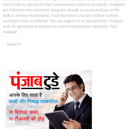
you to hold us against the best international industry standards. Brickbats
are welcome even more than bouquets, though an occasional pat on the
back is always encouraging. Good journalism can be a lifeline in these
uncertain times worldwide. You can support us in myriad ways. To begin
with, by spreading word about us and forwarding this reportage. Stay
engaged.
— Team PT