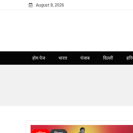
August 8, 2026
होम पेज
भारत
पंजाब
दिल्ली
हरि