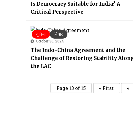
Is Democracy Suitable for India? A
Critical Perspective
दुनिया
विचार
October 30, 2024
The Indo-China Agreement and the
Challenge of Restoring Stability Alon
the LAC
Page 13 of 15
« First
«