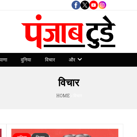
और
याणा
दुनिया
विचार
विचार
HOME
» विचार