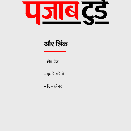
और लिंक
- होम पेज
- हमारे बारे में
- डिस्क्लेमर