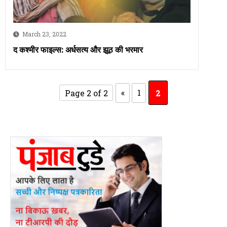
March 23, 2022
द कश्‍मीर फाइल्‍स: अर्धसत्‍य और झूठ की भरमार
Page 2 of 2
«
1
2