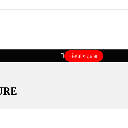
ਪੰਜਾਬੀ ਅਨੁਭਾਗ
URE