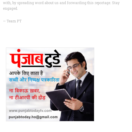
with, by spreading word about us and forwarding this reportage. Stay
engaged.
— Team PT