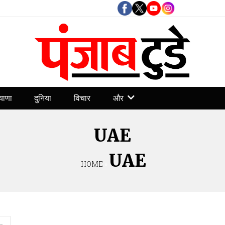
और
याणा
दुनिया
विचार
UAE
UAE
HOME
»