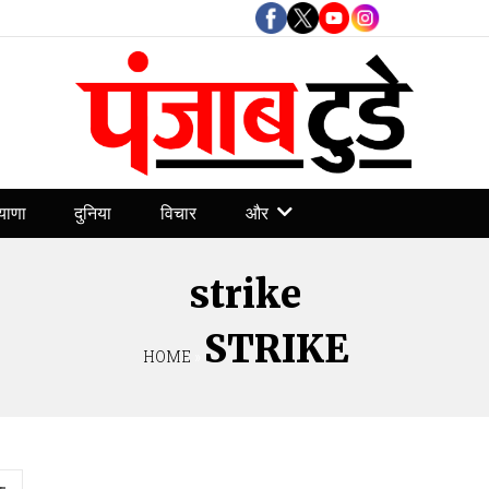
और
याणा
दुनिया
विचार
strike
STRIKE
HOME
»