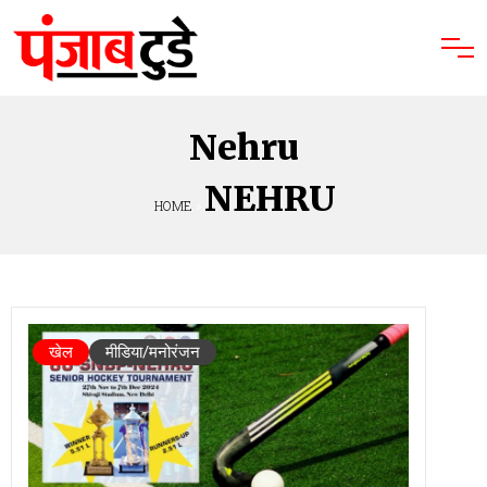
Nehru
NEHRU
HOME
»
खेल
मीडिया/मनोरंजन