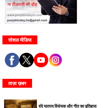
सोशल मीडिया
ताज़ा ख़बर
वंदे मातरम् विधेयक और गीत का इतिहास