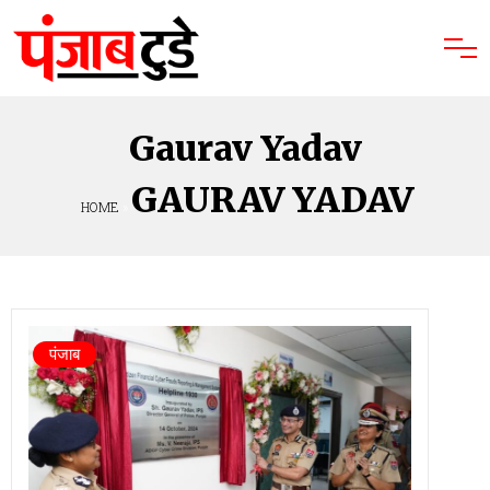
Gaurav Yadav
GAURAV YADAV
HOME
»
पंजाब