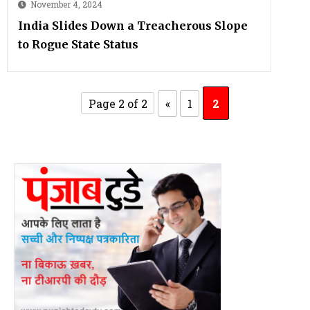
November 4, 2024
India Slides Down a Treacherous Slope
to Rogue State Status
Page 2 of 2
«
1
2