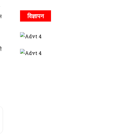
विज्ञापन
म
ी