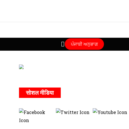
ਪੰਜਾਬੀ ਅਨੁਭਾਗ
सोशल मीडिया