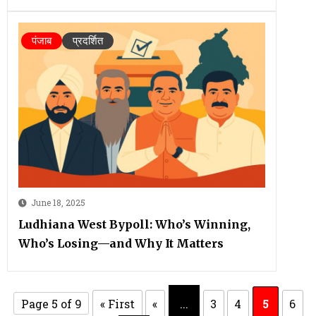
पंजाब
प्रदर्शित
June 18, 2025
Ludhiana West Bypoll: Who’s Winning,
Who’s Losing—and Why It Matters
Page 5 of 9
« First
«
...
3
4
5
6